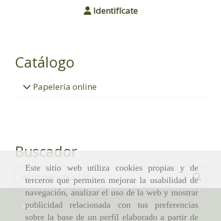
Identifícate
Catálogo
Papelería online
Buscador
Este sitio web utiliza cookies propias y de
terceros que permiten mejorar la usabilidad de
navegación, analizar el uso de la web y mostrar
publicidad relacionada con tus preferencias
Inicio
sobre la base de un perfil elaborado a partir de