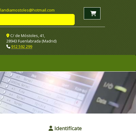
landiamostoles
hotmail.com
C/ de Móstoles, 41,
28943 Fuenlabrada (Madrid)
912 592 299
Identifícate