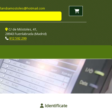
landiamostoles
hotmail.com
C/ de Móstoles, 41,
28943 Fuenlabrada (Madrid)
912 592 299
Identifícate