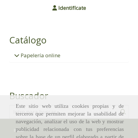
Identifícate
Catálogo
Papelería online
Buscador
Este sitio web utiliza cookies propias y de
terceros que permiten mejorar la usabilidad de
navegación, analizar el uso de la web y mostrar
publicidad relacionada con tus preferencias
Inicio
sobre la base de un perfil elaborado a partir de