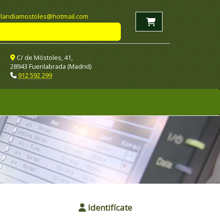
landiamostoles
hotmail.com
C/ de Móstoles, 41,
28943 Fuenlabrada (Madrid)
912 592 299
Identifícate