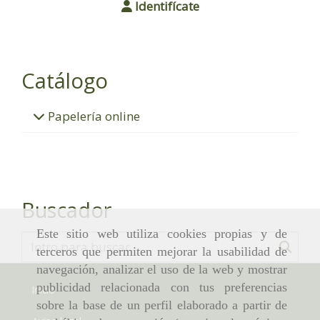
Identifícate
Catálogo
Papelería online
Buscador
Este sitio web utiliza cookies propias y de
terceros que permiten mejorar la usabilidad de
navegación, analizar el uso de la web y mostrar
publicidad relacionada con tus preferencias
Inicio
sobre la base de un perfil elaborado a partir de