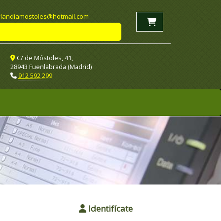
landiamostoles
hotmail.com
C/ de Móstoles, 41,
28943 Fuenlabrada (Madrid)
912 592 299
Identifícate