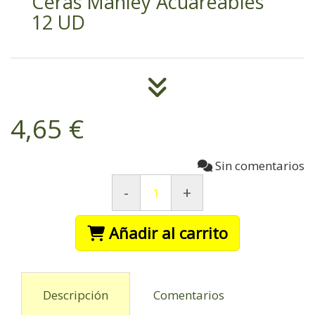
Ceras Manley Acuareables
12 UD
4,65 €
Sin comentarios
-
+
Añadir al carrito
Descripción
Comentarios