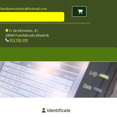
landiamostoles
hotmail.com
C/ de Móstoles, 41,
28943 Fuenlabrada (Madrid)
912 592 299
Identifícate