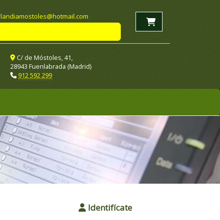
landiamostoles
hotmail.com
C/ de Móstoles, 41,
28943 Fuenlabrada (Madrid)
912 592 299
Identifícate