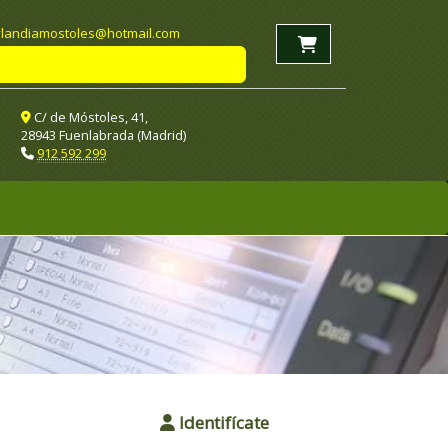
landiamostoles
hotmail.com
C/ de Móstoles, 41,
28943 Fuenlabrada (Madrid)
912 592 299
Identifícate